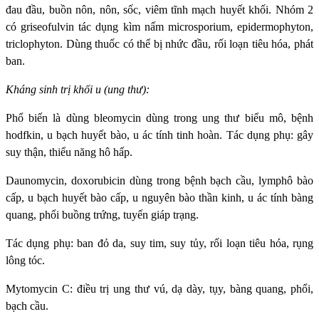
đau đầu, buồn nôn, nôn, sốc, viêm tĩnh mạch huyết khối. Nhóm 2
có griseofulvin tác dụng kìm nấm microsporium, epidermophyton,
triclophyton. Dùng thuốc có thể bị nhức đầu, rối loạn tiêu hóa, phát
ban.
Kháng sinh trị khối u (ung thư):
Phổ biến là dùng bleomycin dùng trong ung thư biểu mô, bệnh
hodfkin, u bạch huyết bào, u ác tính tinh hoàn. Tác dụng phụ: gây
suy thận, thiểu năng hô hấp.
Daunomycin, doxorubicin dùng trong bệnh bạch cầu, lymphô bào
cấp, u bạch huyết bào cấp, u nguyên bào thần kinh, u ác tính bàng
quang, phổi buồng trứng, tuyến giáp trạng.
Tác dụng phụ: ban đỏ da, suy tim, suy tủy, rối loạn tiêu hóa, rụng
lông tóc.
Mytomycin C: điều trị ung thư vú, dạ dày, tụy, bàng quang, phổi,
bạch cầu.