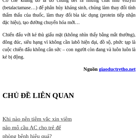
Cơ chế kháng đó là do chúng tiết ra những chất như enzym
(betalactamase…) để phân hủy kháng sinh, chúng làm thay đổi tính
thẩm thấu của thuốc, làm thay đổi bìa tác dụng (protein tiếp nhận
đặc hiệu), tạo đường chuyển hóa mới…
Chiến đấu với kẻ thù giấu mặt (không nhìn thấy bằng mắt thường),
đông đúc, siêu hạng vì không cần labô hiện đại, đồ sộ, phức tạp là
cuộc chiến đấu không cân sức – con người còn đang và luôn luôn là
kẻ bị động.
Nguồn
giaoductretho.net
CHỦ ĐỀ LIÊN QUAN
Khi nào nên tiêm vắc xin viêm
não mô cầu AC cho trẻ để
phòng bệnh hiệu quả?