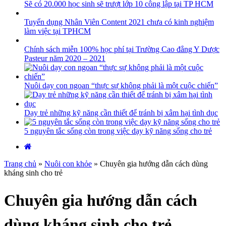
Sẽ có 20.000 học sinh sẽ trượt lớp 10 công lập tại TP HCM
Tuyển dụng Nhân Viên Content 2021 chưa có kinh nghiệm
làm việc tại TPHCM
Chính sách miễn 100% học phí tại Trường Cao đẳng Y Dược
Pasteur năm 2020 – 2021
Nuôi dạy con ngoan “thực sự không phải là một cuộc chiến”
Dạy trẻ những kỹ năng cần thiết để tránh bị xâm hại tình dục
5 nguyên tắc sống còn trong việc dạy kỹ năng sống cho trẻ
Trang chủ
»
Nuôi con khỏe
»
Chuyên gia hướng dẫn cách dùng
kháng sinh cho trẻ
Chuyên gia hướng dẫn cách
dùng kháng sinh cho trẻ