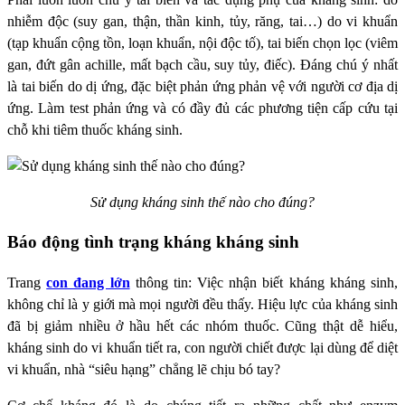
nhiễm độc (suy gan, thận, thần kinh, tủy, răng, tai…) do vi khuẩn
(tạp khuẩn cộng tồn, loạn khuẩn, nội độc tố), tai biến chọn lọc (viêm
gan, đứt gân achille, mất bạch cầu, suy tủy, điếc). Đáng chú ý nhất
là tai biến do dị ứng, đặc biệt phản ứng phản vệ với người cơ địa dị
ứng. Làm test phản ứng và có đầy đủ các phương tiện cấp cứu tại
chỗ khi tiêm thuốc kháng sinh.
Sử dụng kháng sinh thế nào cho đúng?
Báo động tình trạng kháng kháng sinh
Trang
con đang lớn
thông tin: Việc nhận biết kháng kháng sinh,
không chỉ là y giới mà mọi người đều thấy. Hiệu lực của kháng sinh
đã bị giảm nhiều ở hầu hết các nhóm thuốc. Cũng thật dễ hiểu,
kháng sinh do vi khuẩn tiết ra, con người chiết được lại dùng để diệt
vi khuẩn, nhà “siêu hạng” chẳng lẽ chịu bó tay?