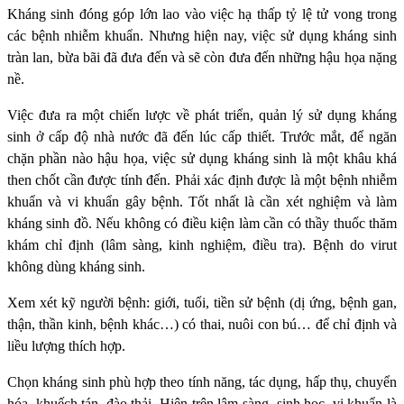
Kháng sinh đóng góp lớn lao vào việc hạ thấp tỷ lệ tử vong trong
các bệnh nhiễm khuẩn. Nhưng hiện nay, việc sử dụng kháng sinh
tràn lan, bừa bãi đã đưa đến và sẽ còn đưa đến những hậu họa nặng
nề.
Việc đưa ra một chiến lược về phát triển, quản lý sử dụng kháng
sinh ở cấp độ nhà nước đã đến lúc cấp thiết. Trước mắt, để ngăn
chặn phần nào hậu họa, việc sử dụng kháng sinh là một khâu khá
then chốt cần được tính đến. Phải xác định được là một bệnh nhiễm
khuẩn và vi khuẩn gây bệnh. Tốt nhất là cần xét nghiệm và làm
kháng sinh đồ. Nếu không có điều kiện làm cần có thầy thuốc thăm
khám chỉ định (lâm sàng, kinh nghiệm, điều tra). Bệnh do virut
không dùng kháng sinh.
Xem xét kỹ người bệnh: giới, tuổi, tiền sử bệnh (dị ứng, bệnh gan,
thận, thần kinh, bệnh khác…) có thai, nuôi con bú… để chỉ định và
liều lượng thích hợp.
Chọn kháng sinh phù hợp theo tính năng, tác dụng, hấp thụ, chuyển
hóa, khuếch tán, đào thải. Hiện trên lâm sàng, sinh học, vi khuẩn là