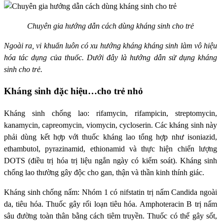
Chuyên gia hướng dẫn cách dùng kháng sinh cho trẻ
Ngoài ra, vi khuẩn luôn có xu hướng kháng kháng sinh làm vô hiệu
hóa tác dụng của thuốc.
Dưới đây là hướng dẫn sử dụng kháng
sinh cho trẻ.
Kháng sinh đặc hiệu…cho trẻ nhỏ
Kháng sinh chống lao: rifamycin, rifampicin, streptomycin,
kanamycin, capreomycin, viomycin, cycloserin. Các kháng sinh này
phải dùng kết hợp với thuốc kháng lao tổng hợp như isoniazid,
ethambutol, pyrazinamid, ethionamid và thực hiện chiến lượng
DOTS (điều trị hóa trị liệu ngắn ngày có kiểm soát). Kháng sinh
chống lao thường gây độc cho gan, thận và thần kinh thính giác.
Kháng sinh chống nấm: Nhóm 1 có nifstatin trị nấm Candida ngoài
da, tiêu hóa. Thuốc gây rối loạn tiêu hóa. Amphoteracin B trị nấm
sâu đường toàn thân bằng cách tiêm truyền. Thuốc có thể gây sốt,