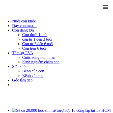
Nuôi con khỏe
Dạy con ngoan
Con đang lớn
Con dưới 1 tuổi
con từ 1 đến 3 tuổi
Con từ 3 đến 6 tuổi
Con trên 6 tuổi
Tâm sự EVA
Cuộc sống hôn nhân
Kinh nghiệm chăm con
Sức khỏe
Bệnh của con
Bệnh của mẹ
Góc làm đẹp