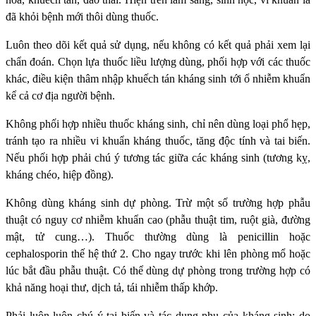
đã khỏi bệnh mới thôi dùng thuốc.
Luôn theo dõi kết quả sử dụng, nếu không có kết quả phải xem lại
chẩn đoán. Chọn lựa thuốc liều lượng dùng, phối hợp với các thuốc
khác, điều kiện thâm nhập khuếch tán kháng sinh tới ổ nhiễm khuẩn
kể cả cơ địa người bệnh.
Không phối hợp nhiều thuốc kháng sinh, chỉ nên dùng loại phổ hẹp,
tránh tạo ra nhiều vi khuẩn kháng thuốc, tăng độc tính và tai biến.
Nếu phối hợp phải chú ý tương tác giữa các kháng sinh (tương kỵ,
kháng chéo, hiệp đồng).
Không dùng kháng sinh dự phòng. Trừ một số trường hợp phẫu
thuật có nguy cơ nhiễm khuẩn cao (phẫu thuật tim, ruột già, đường
mật, tử cung…). Thuốc thường dùng là penicillin hoặc
cephalosporin thế hệ thứ 2. Cho ngay trước khi lên phòng mổ hoặc
lúc bắt đầu phẫu thuật. Có thể dùng dự phòng trong trường hợp có
khả năng hoại thư, dịch tả, tái nhiễm thấp khớp.
Phải luôn luôn chú ý tai biến và tác dụng phụ của kháng sinh: do