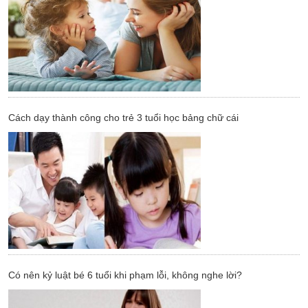
Cách dạy thành công cho trẻ 3 tuổi học bảng chữ cái
Có nên kỷ luật bé 6 tuổi khi phạm lỗi, không nghe lời?