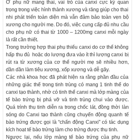
Ở phụ nữ mang thai, vai trò của canxi cực kỳ quan
trọng trong việc hình thành xương và răng giúp cho thai
nhi phát triển toàn diện mà vẫn đảm bảo toàn vẹn bộ
xương cho người mẹ. Do đó, việc cung cấp đủ nhu cầu
cho phụ nữ có thai từ 1000 – 1200mg canxi mỗi ngày
là rất cần thiết.
Trong trường hợp thai phụ thiếu canxi do cơ thể không
hấp thu đủ hoặc do lượng đưa vào ít thì lượng canxi bị
rút ra từ xương của cơ thể người mẹ sẽ nhiều hơn,
dần dần làm tiêu xương, xốp xương và dễ gãy.
Các nhà khoa học đã phát hiện ra rằng phần đầu của
những giác thể trong tinh trùng có mang 1 tinh thể do
canxi tạo thành, nhờ có tinh thể canxi mà lớp màng của
tế bào trứng bị phá vỡ và tinh trùng chui vào được.
Quá trình thụ tinh diễn ra trong chốc lát, đồng thời làn
sóng do Canxi tạo thành cũng chuyển động quanh tế
bào trứng được gọi là “chấn động Canxi” có tác dụng
kích hoạt tế bào trứng làm cho trứng được thụ tinh.
Ngược lại, nếu lớp màng tế bào trứng của phụ nữ