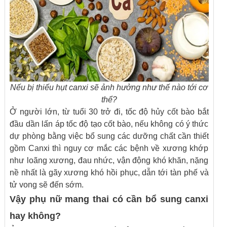
Nếu bị thiếu hụt canxi sẽ ảnh hưởng như thế nào tới cơ
thể?
Ở người lớn, từ tuổi 30 trở đi, tốc độ hủy cốt bào bắt
đầu dần lấn áp tốc độ tạo cốt bào, nếu không có ý thức
dự phòng bằng việc bổ sung các dưỡng chất cần thiết
gồm Canxi thì nguy cơ mắc các bệnh về xương khớp
như loãng xương, đau nhức, vận động khó khăn, nặng
nề nhất là gãy xương khó hồi phục, dẫn tới tàn phế và
tử vong sẽ đến sớm.
Vậy phụ nữ mang thai có cần bổ sung canxi
hay không?