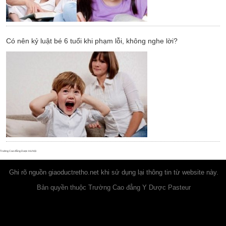
Có nên kỷ luật bé 6 tuổi khi phạm lỗi, không nghe lời?
Trường Cao đẳng Dược Hà Nội
Ghi rõ nguồn
giaoductretho.net
khi sử dụng lại thông tin từ website này.
Bản quyền thuộc Trường Cao đẳng Y Dược Pasteur