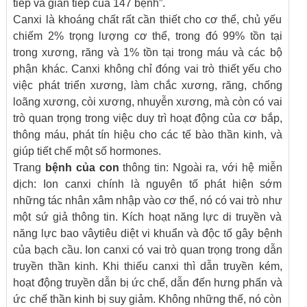
tiếp và gián tiếp của 147 bệnh”.
Canxi là khoáng chất rất cần thiết cho cơ thể, chủ yếu
chiếm 2% trọng lượng cơ thể, trong đó 99% tồn tại
trong xương, răng và 1% tồn tại trong máu và các bộ
phận khác. Canxi không chỉ đóng vai trò thiết yếu cho
việc phát triển xương, làm chắc xương, răng, chống
loãng xương, còi xương, nhuyễn xương, mà còn có vai
trò quan trọng trong việc duy trì hoạt động của cơ bắp,
thông máu, phát tín hiệu cho các tế bào thần kinh, và
giúp tiết chế một số hormones.
Trang
bệnh của con
thông tin: Ngoài ra, với hệ miễn
dịch: Ion canxi chính là nguyên tố phát hiện sớm
những tác nhân xâm nhập vào cơ thể, nó có vai trò như
một sứ giả thông tin. Kích hoạt năng lực di truyền và
năng lực bao vâytiêu diệt vi khuẩn và độc tố gây bệnh
của bạch cầu. Ion canxi có vai trò quan trọng trong dẫn
truyền thần kinh. Khi thiếu canxi thì dẫn truyền kém,
hoạt động truyền dẫn bị ức chế, dẫn đến hưng phấn và
ức chế thần kinh bị suy giảm. Không những thế, nó còn