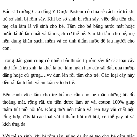
Bác sĩ Trường Cao đẳng Y Dược Pasteur có chia sẻ cách xử trí khi
trẻ sơ sinh bị rôm sảy. Khi bé sơ sinh bị rôm sảy, việc đầu tiên cha
mẹ cần làm là vệ sinh cho bé. Tắm cho bé bằng nước mát hoặc
nước lá để làm mát và làm sạch cơ thể bé. Sau khi tắm cho bé, mẹ
nên dùng khăn sạch, mềm và có tính thấm nước để lau người cho
con.
Trong dân gian cũng có nhiều bài thuốc trị rôm sảy từ các loại cây
như lấy lá trà xnh, lá khế, lá tre, kim ngân hay cây sài đất, quả mướp
đắng hoặc củ gừng,…vv đun lên rồi tắm cho trẻ. Các loại cây này
đều rất lành tính và an toàn với da trẻ.
Bên cạnh việc tắm cho trẻ bố mẹ cần cho bé mặc những bộ đồ
thoáng mát, rộng rãi, ưu tiên được làm từ vải cotton 100% giúp
thấm hút mồ hôi tốt. Đồng thời nên tránh vải len hay vải chất liệu
tổng hợp, đây là các loại vải ít thấm hút mồ hôi, có thể gây bí và
kích ứng da.
Với trẻ sơ sinh, khi bị rôm sảy, vùng da ấy sẽ tạo cho bé cảm giác