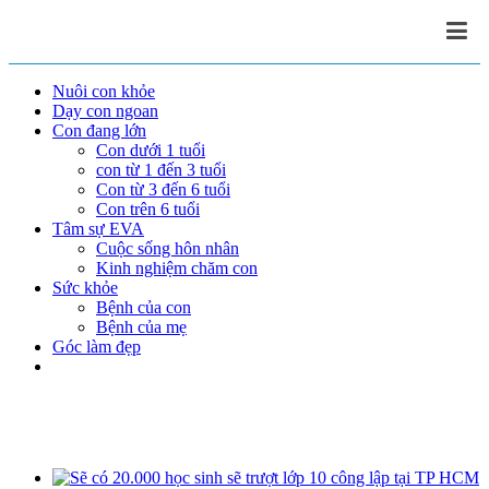
Nuôi con khỏe
Dạy con ngoan
Con đang lớn
Con dưới 1 tuổi
con từ 1 đến 3 tuổi
Con từ 3 đến 6 tuổi
Con trên 6 tuổi
Tâm sự EVA
Cuộc sống hôn nhân
Kinh nghiệm chăm con
Sức khỏe
Bệnh của con
Bệnh của mẹ
Góc làm đẹp