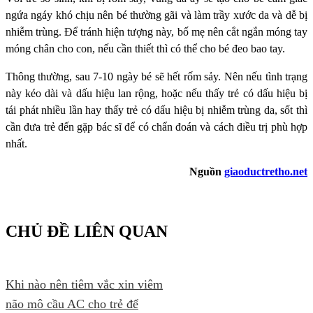
ngứa ngáy khó chịu nên bé thường gãi và làm trầy xước da và dễ bị
nhiễm trùng. Để tránh hiện tượng này, bố mẹ nên cắt ngắn móng tay
móng chân cho con, nếu cần thiết thì có thể cho bé đeo bao tay.
Thông thường, sau 7-10 ngày bé sẽ hết rốm sảy. Nên nếu tình trạng
này kéo dài và dấu hiệu lan rộng, hoặc nếu thấy trẻ có dấu hiệu bị
tái phát nhiều lần hay thấy trẻ có dấu hiệu bị nhiễm trùng da, sốt thì
cần đưa trẻ đến gặp bác sĩ để có chẩn đoán và cách điều trị phù hợp
nhất.
Nguồn
giaoductretho.net
CHỦ ĐỀ LIÊN QUAN
Khi nào nên tiêm vắc xin viêm
não mô cầu AC cho trẻ để