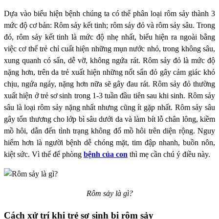
Dựa vào biểu hiện bệnh chúng ta có thể phân loại rôm sảy thành 3
mức độ cơ bản: Rôm sảy kết tinh; rôm sảy đỏ và rôm sảy sâu. Trong
đó, rôm sảy kết tinh là mức độ nhẹ nhất, biểu hiện ra ngoài bằng
việc cơ thể trẻ chỉ cuất hiện những mụn nước nhỏ, trong không sâu,
xung quanh có sẩn, dễ vỡ, không ngứa rát. Rôm sảy đỏ là mức độ
nặng hơn, trên da trẻ xuất hiện những nốt sẩn đỏ gây cảm giác khó
chịu, ngứa ngáy, nặng hơn nữa sẽ gây đau rát. Rôm sảy đỏ thường
xuất hiện ở trẻ sơ sinh trong 1-3 tuần đầu tiên sau khi sinh. Rôm sảy
sâu là loại rôm sảy nặng nhất nhưng cũng ít gặp nhất. Rôm sảy sâu
gây tổn thương cho lớp bì sâu dưới da và làm bít lỗ chân lông, kiềm
mồ hôi, dẫn đến tình trạng không đổ mồ hôi trên diện rộng. Nguy
hiểm hơn là người bệnh dễ chóng mặt, tim đập nhanh, buồn nôn,
kiệt sức. Vì thế để phòng
bệnh của con
thì mẹ cần chú ý điều này.
Rôm sảy là gì?
Cách xử trí khi trẻ sơ sinh bị rôm sảy