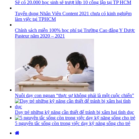
Sẽ có 20.000 học sinh sẽ trượt lớp 10 công lập tại TP HCM
Tuyển dụng Nhân Viên Content 2021 chưa có kinh nghiệm
làm việc tại TPHCM
Chính sách miễn 100% học phí tại Trường Cao đẳng Y Dược
Pasteur năm 2020 – 2021
Nuôi dạy con ngoan “thực sự không phải là một cuộc chiến”
Dạy trẻ những kỹ năng cần thiết để tránh bị xâm hại tình dục
5 nguyên tắc sống còn trong việc dạy kỹ năng sống cho trẻ