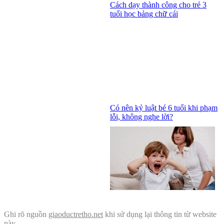
Cách dạy thành công cho trẻ 3
tuổi học bảng chữ cái
Có nên kỷ luật bé 6 tuổi khi phạm
lỗi, không nghe lời?
Ghi rõ nguồn
giaoductretho.net
khi sử dụng lại thông tin từ website
này.