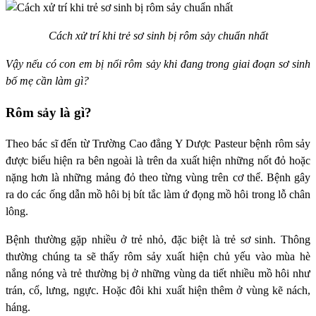
Cách xử trí khi trẻ sơ sinh bị rôm sảy chuẩn nhất
Vậy nếu có con em bị nổi rôm sảy khi đang trong giai đoạn sơ sinh
bố mẹ cần làm gì?
Rôm sảy là gì?
Theo bác sĩ đến từ Trường Cao đẳng Y Dược Pasteur bệnh rôm sảy
được biểu hiện ra bên ngoài là trên da xuất hiện những nốt đỏ hoặc
nặng hơn là những mảng đỏ theo từng vùng trên cơ thể. Bệnh gây
ra do các ống dẫn mồ hôi bị bít tắc làm ứ đọng mồ hôi trong lỗ chân
lông.
Bệnh thường gặp nhiều ở trẻ nhỏ, đặc biệt là trẻ sơ sinh. Thông
thường chúng ta sẽ thấy rôm sảy xuất hiện chủ yếu vào mùa hè
nắng nóng và trẻ thường bị ở những vùng da tiết nhiều mồ hôi như
trán, cổ, lưng, ngực. Hoặc đôi khi xuất hiện thêm ở vùng kẽ nách,
háng.