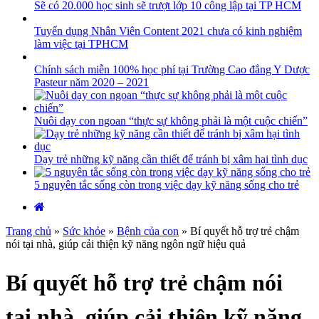
Sẽ có 20.000 học sinh sẽ trượt lớp 10 công lập tại TP HCM
Tuyển dụng Nhân Viên Content 2021 chưa có kinh nghiệm
làm việc tại TPHCM
Chính sách miễn 100% học phí tại Trường Cao đẳng Y Dược
Pasteur năm 2020 – 2021
Nuôi dạy con ngoan “thực sự không phải là một cuộc chiến”
Dạy trẻ những kỹ năng cần thiết để tránh bị xâm hại tình dục
5 nguyên tắc sống còn trong việc dạy kỹ năng sống cho trẻ
Trang chủ
»
Sức khỏe
»
Bệnh của con
»
Bí quyết hỗ trợ trẻ chậm
nói tại nhà, giúp cải thiện kỹ năng ngôn ngữ hiệu quả
Bí quyết hỗ trợ trẻ chậm nói
tại nhà, giúp cải thiện kỹ năng