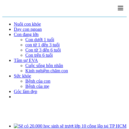
Nuôi con khỏe
Dạy con ngoan
Con đang lớn
Con dưới 1 tuổi
con từ 1 đến 3 tuổi
Con từ 3 đến 6 tuổi
Con trên 6 tuổi
Tâm sự EVA
Cuộc sống hôn nhân
Kinh nghiệm chăm con
Sức khỏe
Bệnh của con
Bệnh của mẹ
Góc làm đẹp