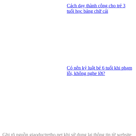
Cách dạy thành công cho trẻ 3
tuổi học bảng chữ cái
Có nên kỷ luật bé 6 tuổi khi phạm
lỗi, không nghe lời?
Ghi rõ nguồn
giaoductretho.net
khi sử dụng lại thông tin từ website