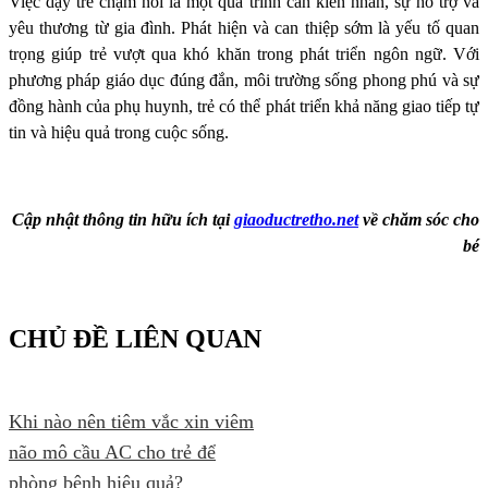
Việc dạy trẻ chậm nói là một quá trình cần kiên nhẫn, sự hỗ trợ và
yêu thương từ gia đình. Phát hiện và can thiệp sớm là yếu tố quan
trọng giúp trẻ vượt qua khó khăn trong phát triển ngôn ngữ. Với
phương pháp giáo dục đúng đắn, môi trường sống phong phú và sự
đồng hành của phụ huynh, trẻ có thể phát triển khả năng giao tiếp tự
tin và hiệu quả trong cuộc sống.
Cập nhật thông tin hữu ích tại
giaoductretho.net
về chăm sóc cho
bé
CHỦ ĐỀ LIÊN QUAN
Khi nào nên tiêm vắc xin viêm
não mô cầu AC cho trẻ để
phòng bệnh hiệu quả?