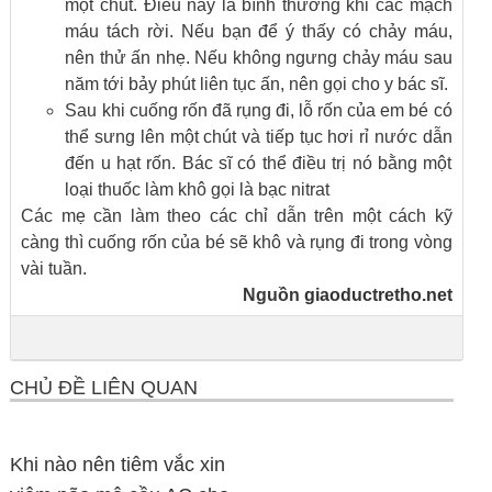
một chút. Điều này là bình thường khi các mạch
máu tách rời. Nếu bạn để ý thấy có chảy máu,
nên thử ấn nhẹ. Nếu không ngưng chảy máu sau
năm tới bảy phút liên tục ấn, nên gọi cho y bác sĩ.
Sau khi cuống rốn đã rụng đi, lỗ rốn của em bé có
thể sưng lên một chút và tiếp tục hơi rỉ nước dẫn
đến u hạt rốn. Bác sĩ có thể điều trị nó bằng một
loại thuốc làm khô gọi là bạc nitrat
Các mẹ cần làm theo các chỉ dẫn trên một cách kỹ
càng thì cuống rốn của bé sẽ khô và rụng đi trong vòng
vài tuần.
Nguồn
giaoductretho.net
CHỦ ĐỀ LIÊN QUAN
Khi nào nên tiêm vắc xin