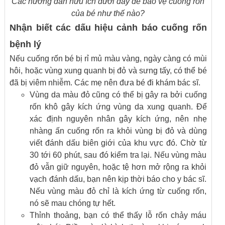
Các hướng dẫn hữu ích dưới đây để bảo vệ cuống rốn
của bé như thế nào?
Nhận biết các dấu hiệu cảnh báo cuống rốn
bệnh lý
Nếu cuống rốn bé bị rỉ mủ màu vàng, ngày càng có mùi
hôi, hoặc vùng xung quanh bị đỏ và sưng tấy, có thể bé
đã bị viêm nhiễm. Các mẹ nên đưa bé đi khám bác sĩ.
Vùng da màu đỏ cũng có thể bị gây ra bởi cuống
rốn khô gây kích ứng vùng da xung quanh. Để
xác định nguyên nhân gây kích ứng, nên nhẹ
nhàng ấn cuống rốn ra khỏi vùng bị đỏ và dùng
viết đánh dấu biên giới của khu vực đó. Chờ từ
30 tới 60 phút, sau đó kiểm tra lại. Nếu vùng màu
đỏ vẫn giữ nguyên, hoặc tệ hơn mở rộng ra khỏi
vạch đánh dấu, bạn nên kịp thời báo cho y bác sĩ.
Nếu vùng màu đỏ chỉ là kích ứng từ cuống rốn,
nó sẽ mau chóng tự hết.
Thỉnh thoảng, bạn có thể thấy lỗ rốn chảy máu