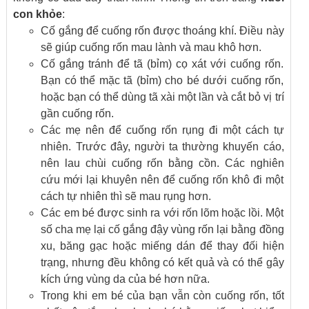
con khỏe
:
Cố gắng để cuống rốn được thoáng khí. Điều này
sẽ giúp cuống rốn mau lành và mau khô hơn.
Cố gắng tránh để tã (bỉm) cọ xát với cuống rốn.
Bạn có thể mặc tã (bỉm) cho bé dưới cuống rốn,
hoặc bạn có thể dùng tã xài một lần và cắt bỏ vị trí
gần cuống rốn.
Các mẹ nên để cuống rốn rụng đi một cách tự
nhiên. Trước đây, người ta thường khuyến cáo,
nên lau chùi cuống rốn bằng cồn. Các nghiên
cứu mới lại khuyên nên để cuống rốn khô đi một
cách tự nhiên thì sẽ mau rụng hơn.
Các em bé được sinh ra với rốn lõm hoặc lồi. Một
số cha mẹ lại cố gắng đậy vùng rốn lại bằng đồng
xu, băng gạc hoặc miếng dán để thay đối hiện
trạng, nhưng đều không có kết quả và có thể gây
kích ứng vùng da của bé hơn nữa.
Trong khi em bé của bạn vẫn còn cuống rốn, tốt