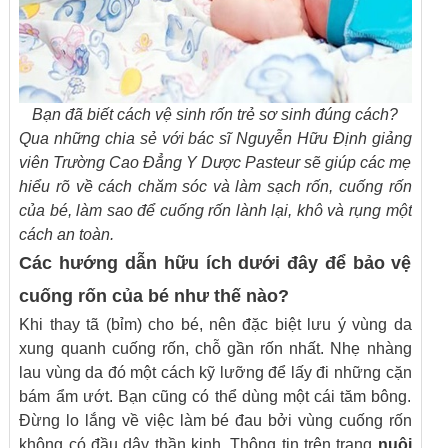
Bạn đã biết cách vệ sinh rốn trẻ sơ sinh đúng cách?
Qua những chia sẻ với bác sĩ Nguyễn Hữu Định giảng
viên Trường Cao Đẳng Y Dược Pasteur sẽ giúp các mẹ
hiểu rõ về cách chăm sóc và làm sạch rốn, cuống rốn
của bé, làm sao để cuống rốn lành lại, khô và rụng một
cách an toàn.
Các hướng dẫn hữu ích dưới đây để bảo vệ
cuống rốn của bé như thế nào?
Khi thay tã (bỉm) cho bé, nên đặc biệt lưu ý vùng da
xung quanh cuống rốn, chỗ gần rốn nhất. Nhẹ nhàng
lau vùng da đó một cách kỹ lưỡng để lấy đi những cặn
bám ẩm ướt. Bạn cũng có thể dùng một cái tăm bông.
Đừng lo lắng về việc làm bé đau bởi vùng cuống rốn
không có đầu dây thần kinh. Thông tin trên trang
nuôi