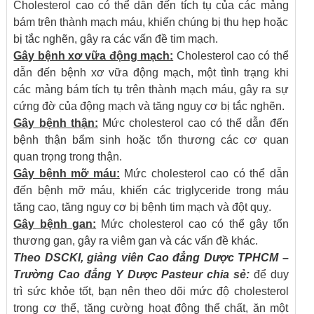
Cholesterol cao có thể dẫn đến tích tụ của các mảng
bám trên thành mạch máu, khiến chúng bị thu hẹp hoặc
bị tắc nghẽn, gây ra các vấn đề tim mạch.
Gây bệnh xơ vữa động mạch:
Cholesterol cao có thể
dẫn đến bệnh xơ vữa động mạch, một tình trạng khi
các mảng bám tích tụ trên thành mạch máu, gây ra sự
cứng đờ của động mạch và tăng nguy cơ bị tắc nghẽn.
Gây bệnh thận:
Mức cholesterol cao có thể dẫn đến
bệnh thận bẩm sinh hoặc tổn thương các cơ quan
quan trọng trong thận.
Gây bệnh mỡ máu:
Mức cholesterol cao có thể dẫn
đến bệnh mỡ máu, khiến các triglyceride trong máu
tăng cao, tăng nguy cơ bị bệnh tim mạch và đột quỵ.
Gây bệnh gan:
Mức cholesterol cao có thể gây tổn
thương gan, gây ra viêm gan và các vấn đề khác.
Theo DSCKI, giảng viên
Cao đẳng Dược TPHCM
–
Trường Cao đẳng Y Dược Pasteur chia sẻ:
để duy
trì sức khỏe tốt, bạn nên theo dõi mức độ cholesterol
trong cơ thể, tăng cường hoạt động thể chất, ăn một