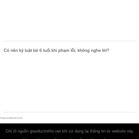
Có nên kỷ luật bé 6 tuổi khi phạm lỗi, không nghe lời?
Trường Cao đẳng Dược Hà Nội
Ghi rõ nguồn
giaoductretho.net
khi sử dụng lại thông tin từ website này.