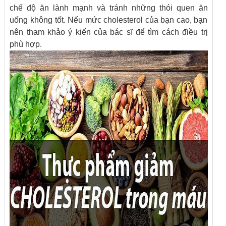
chế độ ăn lành mạnh và tránh những thói quen ăn
uống không tốt. Nếu mức cholesterol của bạn cao, bạn
nên tham khảo ý kiến của bác sĩ để tìm cách điều trị
phù hợp.