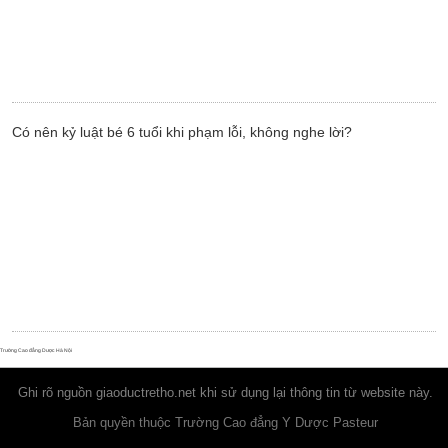
Có nên kỷ luật bé 6 tuổi khi phạm lỗi, không nghe lời?
Trường Cao đẳng Dược Hà Nội
Ghi rõ nguồn
giaoductretho.net
khi sử dụng lại thông tin từ website này.
Bản quyền thuộc Trường Cao đẳng Y Dược Pasteur