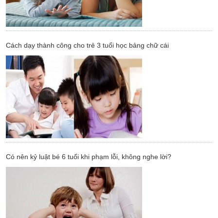
Cách dạy thành công cho trẻ 3 tuổi học bảng chữ cái
Có nên kỷ luật bé 6 tuổi khi phạm lỗi, không nghe lời?